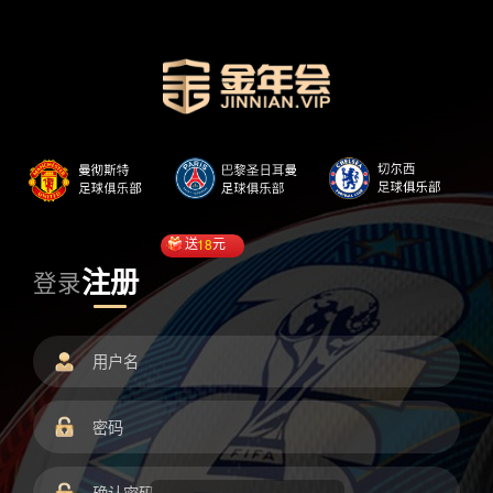
送
18
元
注册
登录