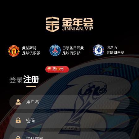
送
18
元
注册
登录