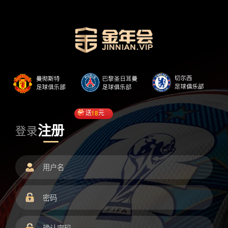
送
18
元
注册
登录